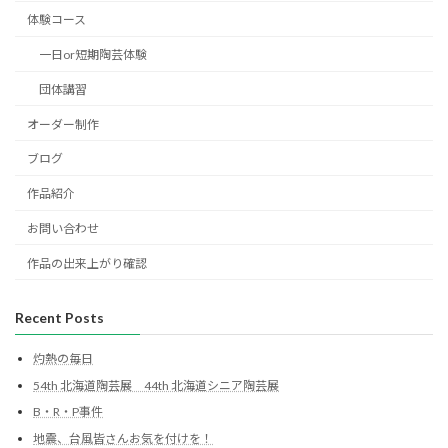
体験コース
一日or短期陶芸体験
団体講習
オーダー制作
ブログ
作品紹介
お問い合わせ
作品の出来上がり確認
Recent Posts
灼熱の毎日
54th 北海道陶芸展 44th 北海道シニア陶芸展
B・R・P事件
地震、台風皆さんお気を付けを！