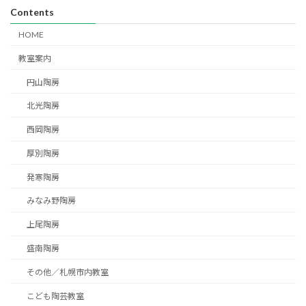
Contents
HOME
教室案内
円山陶房
北光陶房
西岡陶房
厚別陶房
発寒陶房
みなみ野陶房
上尾陶房
盛南陶房
その他／札幌市内教室
こども陶芸教室