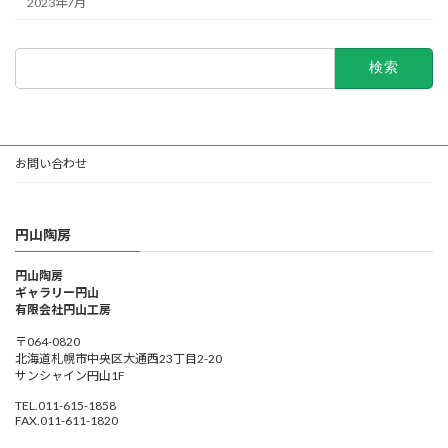
2023年7月
検
索:
お問い合わせ
円山陶房
円山陶房
ギャラリー円山
有限会社円山工房
〒064-0820
北海道札幌市中央区大通西23丁目2-20
サンシャイン円山1F
TEL.011-615-1858
FAX.011-611-1820