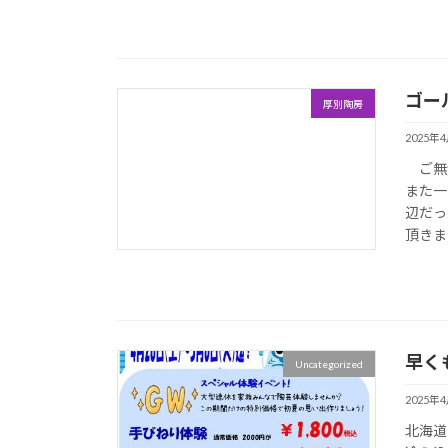
ゴー
厚別陶房
2025年
ご無沙
また一
辺だっ
頂きま
早く
Uncategorized
2025年
北海道