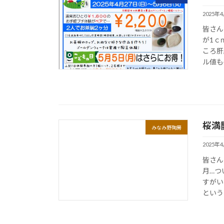
2025年
皆さん
が1ｃ
ころ肝
ル値も
桜満
みなみ野陶房
2025年
皆さん
月…つ
すがい
という