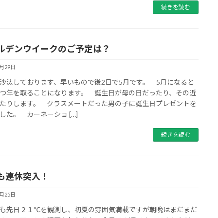
続きを読む
ルデンウイークのご予定は？
4月29日
汰しております、早いもので後2日で5月です。 5月になると
つ年を取ることになります。 誕生日が母の日だったり、その近
たりします。 クラスメートだった男の子に誕生日プレゼントを
した。 カーネーショ […]
続きを読む
も連休突入！
4月25日
も先日２１℃を観測し、初夏の雰囲気満載ですが朝晩はまだまだ