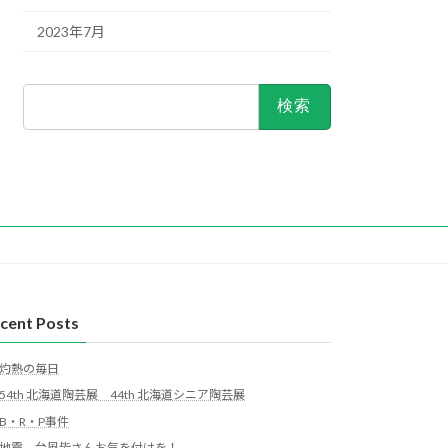
2023年7月
検
索:
cent Posts
灼熱の毎日
54th 北海道陶芸展 44th 北海道シニア陶芸展
B・R・P事件
地震、台風皆さんお気を付けを！