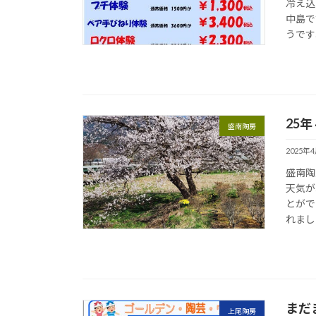
冷え込
中島で
うです
25
盛南陶房
2025年
盛南陶
天気が
とがで
れました
まだ
上尾陶房