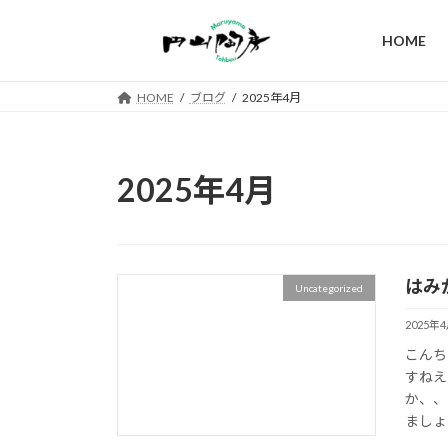
コ
ナ
ン
ビ
HOME
テ
ゲ
ン
ー
HOME
ブログ
2025年4月
ツ
シ
へ
ョ
ス
ン
キ
に
2025年4月
ッ
移
プ
動
はみ
Uncategorized
2025年
こんち
すねえ
か、、
ましょ