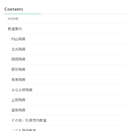
Contents
HOME
教室案内
円山陶房
北光陶房
西岡陶房
厚別陶房
発寒陶房
みなみ野陶房
上尾陶房
盛南陶房
その他／札幌市内教室
こども陶芸教室