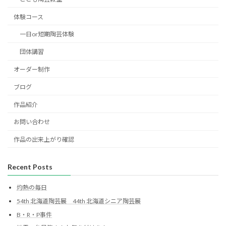
体験コース
一日or短期陶芸体験
団体講習
オーダー制作
ブログ
作品紹介
お問い合わせ
作品の出来上がり確認
Recent Posts
灼熱の毎日
54th 北海道陶芸展 44th 北海道シニア陶芸展
B・R・P事件