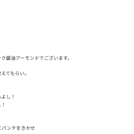
サク醤油アーモンドでございます。
教えてもらい。
もよし！
し！
にパンチをきかせ