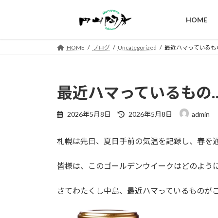
コ
ナ
ン
ビ
HOME
テ
ゲ
ン
ー
HOME
ブログ
Uncategorized
最近ハマっているも
ツ
シ
へ
ョ
ス
ン
キ
に
最近ハマっているもの
ッ
移
プ
動
最
2026年5月8日
2026年5月8日
admin
終
更
札幌は先日、夏日手前の気温を記録し、春を
新
日
時
皆様は、このゴールデンウイークはどのよう
:
さてわたくし中島、最近ハマっているものが