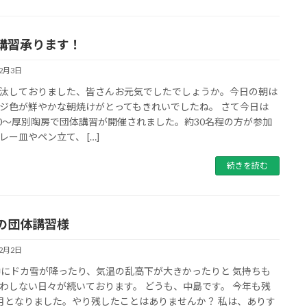
講習承ります！
12月3日
汰しておりました、皆さんお元気でしたでしょうか。今日の朝は
ジ色が鮮やかな朝焼けがとってもきれいでしたね。 さて今日は
00～厚別陶房で団体講習が開催されました。約30名程の方が参加
レー皿やペン立て、 […]
続きを読む
の団体講習様
12月2日
中にドカ雪が降ったり、気温の乱高下が大きかったりと 気持ちも
わしない日々が続いております。 どうも、中島です。 今年も残
月となりました。やり残したことはありませんか？ 私は、ありす