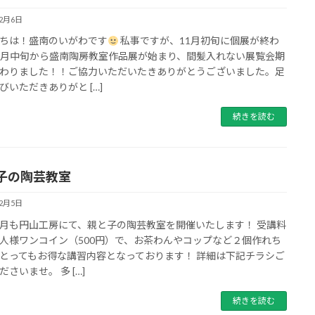
12月6日
ちは！盛南のいがわです
私事ですが、11月初旬に個展が終わ
1月中旬から盛南陶房教室作品展が始まり、間髪入れない展覧会期
わりました！！ご協力いただいたきありがとうございました。足
びいただきありがと […]
続きを読む
子の陶芸教室
12月5日
月も円山工房にて、親と子の陶芸教室を開催いたします！ 受講料
人様ワンコイン（500円）で、お茶わんやコップなど２個作れち
とってもお得な講習内容となっております！ 詳細は下記チラシご
ださいませ。 多 […]
続きを読む