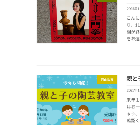
2025年
こんに
り、1
間が終
をお運
親と
円山陶房
2025年
来年１
はお一
ゃう、
確認く