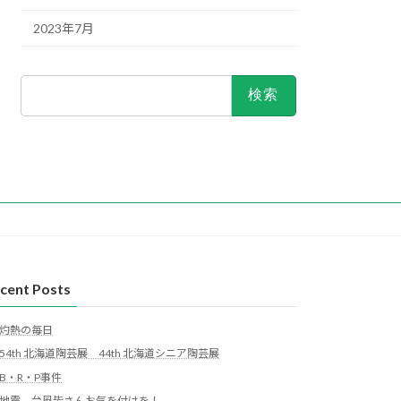
2023年7月
検
索:
cent Posts
灼熱の毎日
54th 北海道陶芸展 44th 北海道シニア陶芸展
B・R・P事件
地震、台風皆さんお気を付けを！