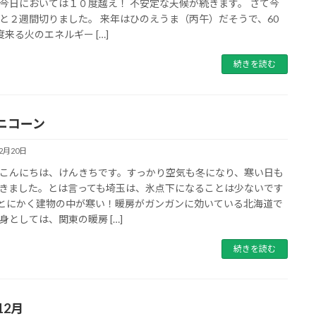
日においては１０度越え！ 不安定な天候が続きます。 さて今
と２週間切りました。 来年はひのえうま（丙午）だそうで、60
度来る火のエネルギー […]
続きを読む
ニコーン
12月20日
こんにちは、けんきちです。すっかり空気も冬になり、寒い日も
きました。とは言っても埼玉は、氷点下になることは少ないです
とにかく建物の中が寒い！暖房がガンガンに効いている北海道で
身としては、関東の暖房 […]
続きを読む
12月