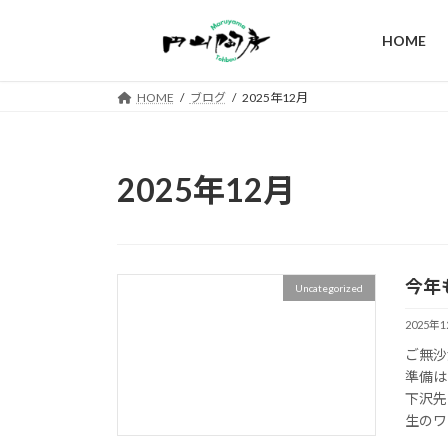
コ
ナ
ン
ビ
HOME
テ
ゲ
ン
ー
HOME
ブログ
2025年12月
ツ
シ
へ
ョ
ス
ン
キ
に
2025年12月
ッ
移
プ
動
今年
Uncategorized
2025年
ご無沙
準備は
下沢先
生のワ