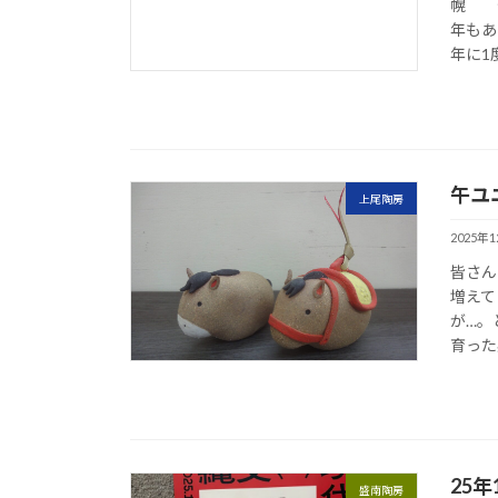
幌 今
年もあ
年に1
午ユ
上尾陶房
2025年
皆さん
増えて
が…。
育った
25年
盛南陶房