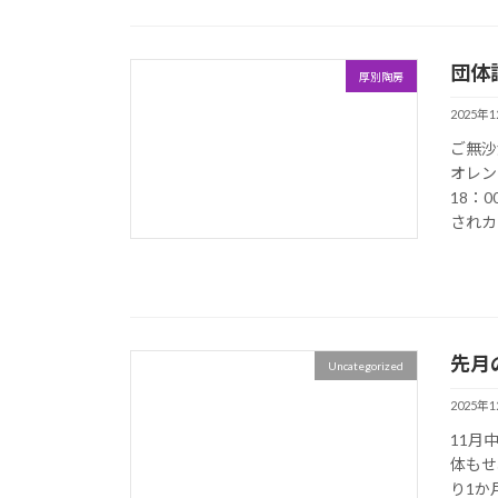
団体
厚別陶房
2025年
ご無沙
オレン
18：
されカ
先月
Uncategorized
2025年
11月
体もせ
り1か