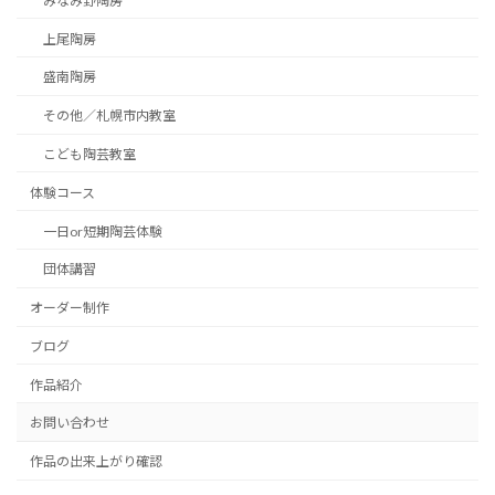
みなみ野陶房
上尾陶房
盛南陶房
その他／札幌市内教室
こども陶芸教室
体験コース
一日or短期陶芸体験
団体講習
オーダー制作
ブログ
作品紹介
お問い合わせ
作品の出来上がり確認