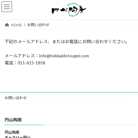
コ
ナ
ン
ビ
テ
ゲ
ン
ー
HOME
お問い合わせ
ツ
シ
へ
ョ
ス
ン
下記のメールアドレス、またはお電話にお問い合わせください。
キ
に
ッ
移
メールアドレス：info@hokkaidotougei.com
プ
動
電話：011-615-1858
お問い合わせ
円山陶房
円山陶房
ギャラリー円山