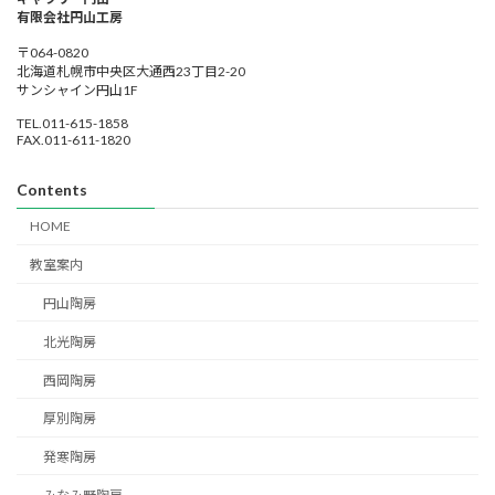
有限会社円山工房
〒064-0820
北海道札幌市中央区大通西23丁目2-20
サンシャイン円山1F
TEL.011-615-1858
FAX.011-611-1820
Contents
HOME
教室案内
円山陶房
北光陶房
西岡陶房
厚別陶房
発寒陶房