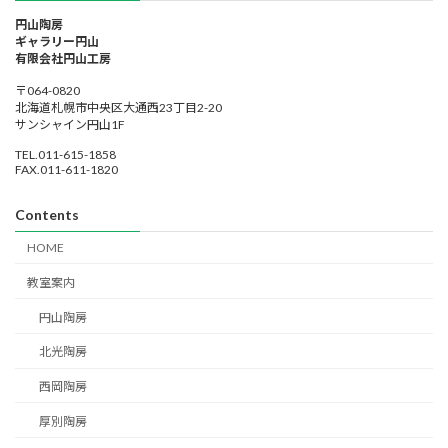
円山陶房
ギャラリー円山
有限会社円山工房
〒064-0820
北海道札幌市中央区大通西23丁目2-20
サンシャイン円山1F
TEL.011-615-1858
FAX.011-611-1820
Contents
HOME
教室案内
円山陶房
北光陶房
西岡陶房
厚別陶房