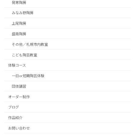
発寒陶房
みなみ野陶房
上尾陶房
盛南陶房
その他／札幌市内教室
こども陶芸教室
体験コース
一日or短期陶芸体験
団体講習
オーダー制作
ブログ
作品紹介
お問い合わせ