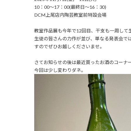
10：00～17：00(最終日～16：30)
DCM上尾店内陶芸教室前特設会場
教室作品展も今年で12回目、干支も一周して
生徒の皆さんの力作が並び、単なる発表会で
すのでぜひお越しくださいませ。
さてお知らせの後は最近買ったお酒のコーナ
今回は少し変わりダネ。