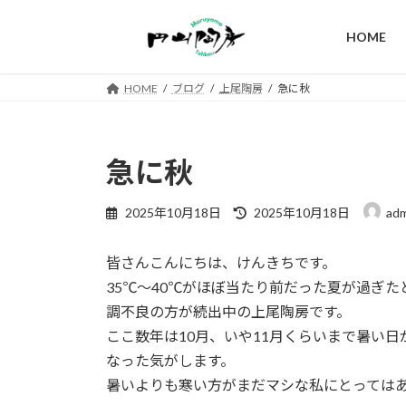
コ
ナ
ン
ビ
HOME
テ
ゲ
ン
ー
HOME
ブログ
上尾陶房
急に秋
ツ
シ
へ
ョ
ス
ン
キ
に
急に秋
ッ
移
プ
動
最
2025年10月18日
2025年10月18日
adm
終
更
皆さんこんにちは、けんきちです。
新
日
35℃～40℃がほぼ当たり前だった夏が過ぎ
時
調不良の方が続出中の上尾陶房です。
:
ここ数年は10月、いや11月くらいまで暑い
なった気がします。
暑いよりも寒い方がまだマシな私にとっては