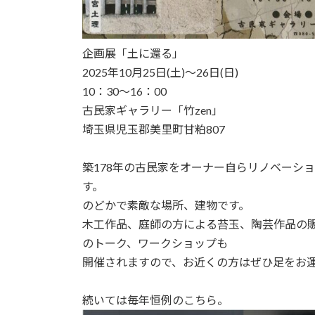
企画展「土に還る」
2025年10月25日(土)～26日(日)
10：30～16：00
古民家ギャラリー「竹zen」
埼玉県児玉郡美里町甘粕807
築178年の古民家をオーナー自らリノベーシ
す。
のどかで素敵な場所、建物です。
木工作品、庭師の方による苔玉、陶芸作品の
のトーク、ワークショップも
開催されますので、お近くの方はぜひ足をお
続いては毎年恒例のこちら。