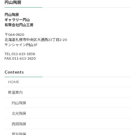
円山陶房
円山陶房
ギャラリー円山
有限会社円山工房
〒064-0820
北海道札幌市中央区大通西23丁目2-20
サンシャイン円山1F
TEL.011-615-1858
FAX.011-611-1820
Contents
HOME
教室案内
円山陶房
北光陶房
西岡陶房
厚別陶房