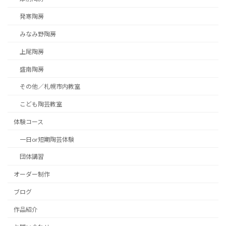
発寒陶房
みなみ野陶房
上尾陶房
盛南陶房
その他／札幌市内教室
こども陶芸教室
体験コース
一日or短期陶芸体験
団体講習
オーダー制作
ブログ
作品紹介